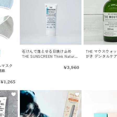
石けんで落とせる日焼け止め
THE マウスウォ
THE SUNSCREEN Think Nature
がき デンタルケ
SPF30 PA+++ 防腐剤 紫外線吸
ス 洗口液【送料
ルマスク
収剤不使用 環境に優しい 赤ちゃ
通
¥3,960
綿麻
常
んにも使える オーガニック【送
価
料無料】
格
通
¥1,265
常
価
格