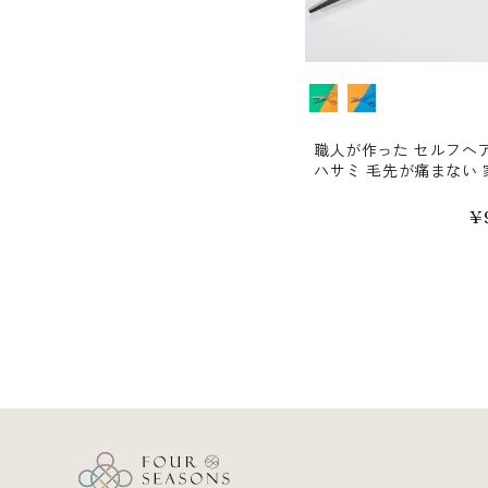
種類
職人が作った セルフヘ
ハサミ 毛先が痛まない 
三条 子ども ヒゲ 眉毛 
通
¥
常
価
格