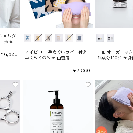
 ショルダ
柄
サイズ
 山燕庵
アイピロー 手ぬぐいカバー付き
THE オーガニック シアバター 天
通
¥6,820
ぬくぬくのぬか 山燕庵
然成分100％ 全
常
価
【送料無料】
格
通
¥2,860
常
価
格