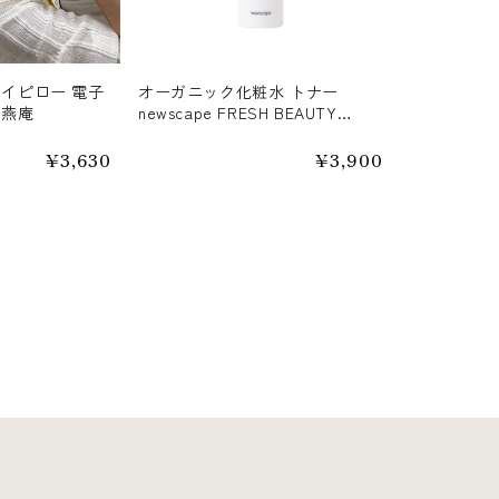
アイピロー 電子
オーガニック化粧水 トナー
山燕庵
newscape FRESH BEAUTY
TONER 150mL
通
¥3,630
通
¥3,900
常
常
価
価
格
格