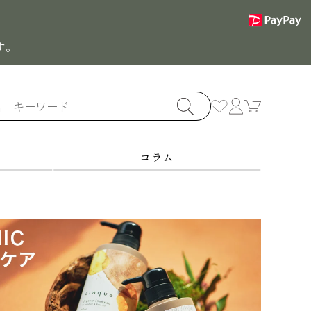
す。
カ
ー
ト
コラム