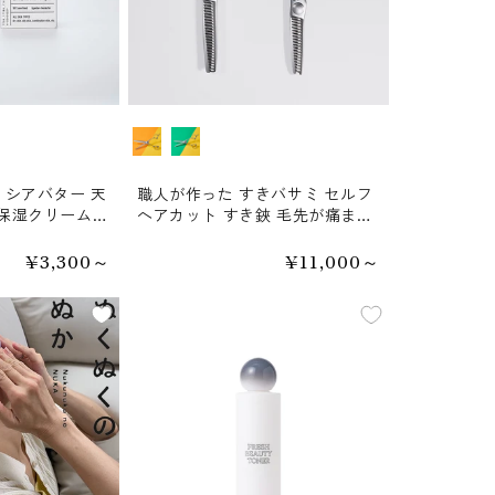
種類
職人が作った すきバサミ セルフ
身保湿クリーム
ヘアカット すき鋏 毛先が痛まな
い 家庭用 燕三条 子ども ミニサ
イズ ボリューム調整に
通
¥3,300～
通
¥11,000～
常
常
価
価
格
格