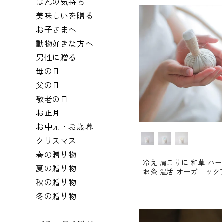
ほんの気持ち
美味しいを贈る
お子さまへ
動物好きな方へ
男性に贈る
母の日
父の日
敬老の日
お正月
お中元・お歳暮
香り
クリスマス
春の贈り物
冷え 肩こりに 和草 ハ
夏の贈り物
お灸 温活 オーガニック
秋の贈り物
冬の贈り物