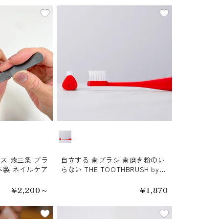
カラー
ス 燕三条 ブラ
自立する 歯ブラシ 歯磨き粉のい
本製 ネイルケア
らない THE TOOTHBRUSH by
MISOKA【送料無料】
通
¥2,200～
通
¥1,870
常
常
価
価
格
格