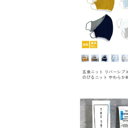
カラー
五泉ニット リバーシブ
のびるニット やわらか