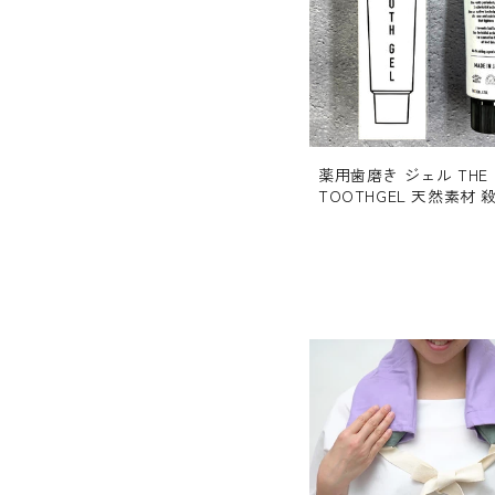
薬用歯磨き ジェル THE
TOOTHGEL 天然素材 
部外品 研磨剤・発泡剤
【送料無料】