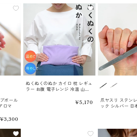
ぬくぬくのぬか カイロ 枕 レギュ
カラー
ラー お腹 電子レンジ 冷温 山燕
庵
ーブボール
爪ヤスリ ステンレ
通
¥5,170
アロマ
ック シルバー 日
常
価
格
通
¥3,300
常
価
格