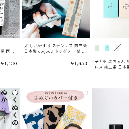
犬用 爪やすり ステンレス 燕三条
カラー
殺菌 医薬
日本製 dogood ドッグット 猫 鳥
不使用
ペット
子ども 赤ちゃん 
通
¥1,430
通
¥1,650
レス 燕三条 日本製
常
常
価
価
ット 箱入り 吉田
格
格
ビー 出産祝い 贈