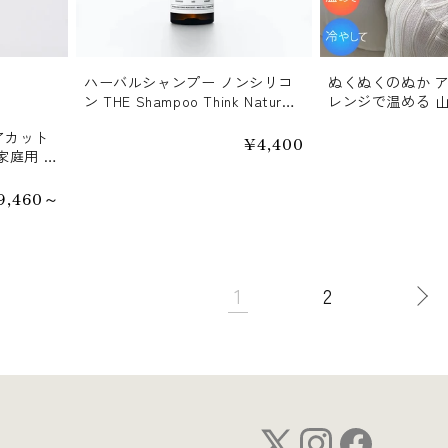
ハーバルシャンプー ノンシリコ
ぬくぬくのぬか 
ン THE Shampoo Think Nature
レンジで温める 
弱酸性アミノ酸 頭皮ケア しっと
アカット
り 天然精油 アロマ アレルギーテ
通
¥4,400
家庭用 燕
常
ストクリア がんこ本舗【送料無
価
枝毛
料】
格
9,460～
次
1
2
へ