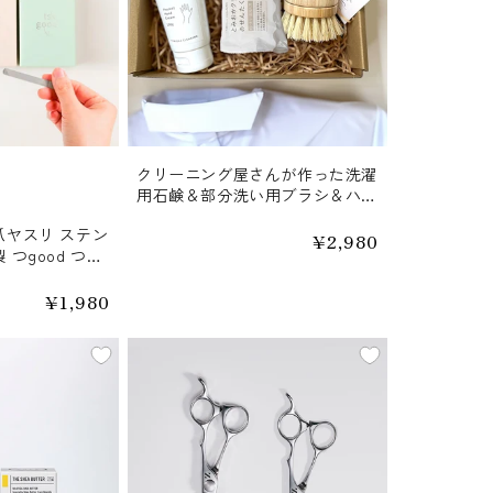
クリーニング屋さんが作った洗濯
用石鹸＆部分洗い用ブラシ＆ハン
ドクリーム ギフトセット とみお
爪ヤスリ ステン
かクリーニング
通
¥2,980
 つgood つグ
常
価
ヤスリ製作所 ベ
格
り物 ギフト
通
¥1,980
常
価
格