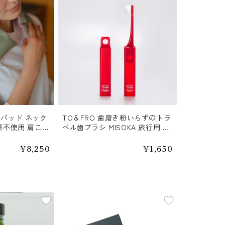
用パッド ネック
TO＆FRO 歯磨き粉いらずのトラ
薬不使用 肩こり
ベル歯ブラシ MISOKA 旅行用 ア
ソート
通
¥8,250
通
¥1,650
常
常
価
価
格
格