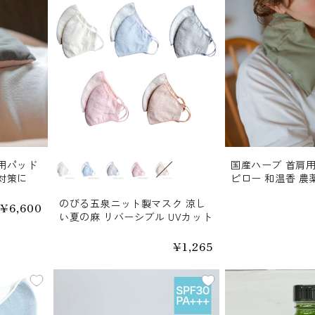
腹用パッド
国産ハーブ 首肩
カラー
対策に
ピロー 和温香 農
冷えに
のびる五泉ニット製マスク 涼し
通
¥6,600
い夏の麻 リバーシブル UVカット
常
価
格
通
¥1,265
常
価
格