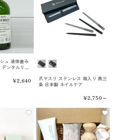
ッシュ 液体歯み
カラー
ア デンタルリン
無料】
爪ヤスリ ステンレス 箱入り 燕三
通
¥2,640
条 日本製 ネイルケア
常
価
格
通
¥2,750～
常
価
格