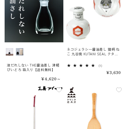
ネコジェラシー醤油差し 猫柄 ね
種類
こ 九谷焼 KUTANI SEAL クタニ
シール
液だれしない THE醤油差し 津軽
1
(1)
びいどろ 箱入り【送料無料】
レ
通
¥3,630
ビ
常
ュ
通
¥4,620～
価
ー
常
格
数
価
の
格
合
計