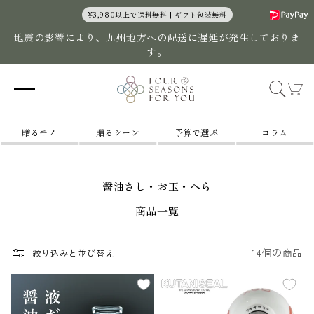
コンテン
¥3,980以上で送料無料 | ギフト包装無料
ツに進む
地震の影響により、九州地方への配送に遅延が発生しておりま
す。
カ
ー
ト
贈るモノ
贈るシーン
予算で選ぶ
コラム
醤油さし・お玉・へら
商品一覧
14個の商品
絞り込みと並び替え