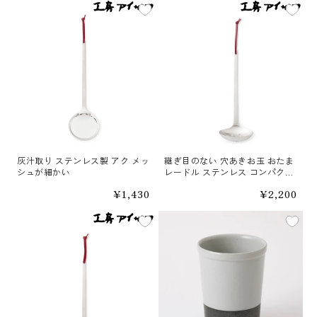
価
価
格
格
灰汁取り ステンレス製 アク メッ
継ぎ目のない 穴あきお玉 おたま
シュが細かい
レードル ステンレス コンパクト
サイズ パセリ
通
¥1,430
通
¥2,200
常
常
価
価
格
格