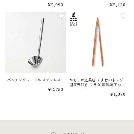
通
¥2,090
通
¥2,420
常
常
価
価
格
格
パンチングレードル ステンレス
かもしか道具店 すす竹のトング
国産天然竹 サラダ 燻製鍋 アウト
通
¥2,750
ドア 炭火 バーベキュー
常
通
¥1,870
価
常
格
価
格