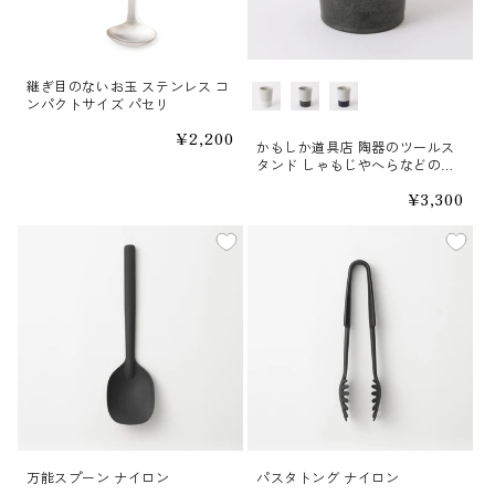
継ぎ目のないお玉 ステンレス コ
カラー
ンパクトサイズ パセリ
通
¥2,200
かもしか道具店 陶器のツールス
常
タンド しゃもじやへらなどのキ
価
ッチンツールをたくさん入れて
格
通
¥3,300
も倒れにくい
常
価
格
万能スプーン ナイロン
パスタトング ナイロン