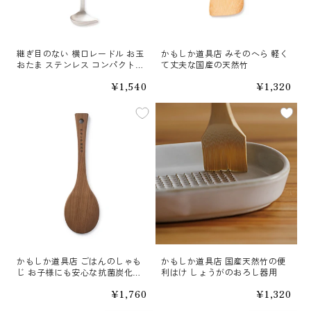
継ぎ目のない 横口レードル お玉
かもしか道具店 みそのへら 軽く
おたま ステンレス コンパクトサ
て丈夫な国産の天然竹
イズ パセリ
通
¥1,540
通
¥1,320
常
常
価
価
格
格
かもしか道具店 ごはんのしゃも
かもしか道具店 国産天然竹の便
じ お子様にも安心な抗菌炭化木
利はけ しょうがのおろし器用
を使用
通
¥1,760
通
¥1,320
常
常