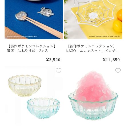
【能作ポケモンコレクション】
【能作ポケモンコレクション】
箸置 - はねやすめ - 2ヶ入
KAGO - エレキネット - ピカチュ
ウ
通
¥3,520
通
¥14,850
常
常
価
価
格
格