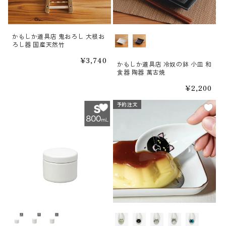
かもしか道具店 鬼おろし 大根お
カラー
ろし器 国産天然竹
通
¥3,740
かもしか道具店 冷奴の鉢 小皿 和
常
食器 陶器 萬古焼
価
格
通
¥2,200
常
価
予約注文
予約注文
格
サイズ
柄