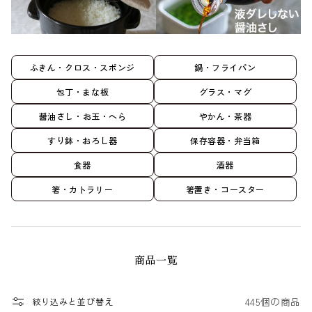
ふきん・クロス・スポンジ
鍋・フライパン
包丁・まな板
グラス・マグ
醤油さし・お玉・へら
やかん・茶器
すり鉢・おろし器
保存容器・弁当箱
食器
酒器
箸・カトラリー
箸置き・コースター
商品一覧
445個の商品
絞り込みと並び替え