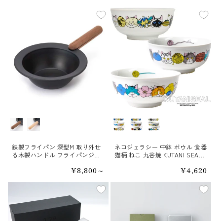
ハンドル素材
柄
鉄製フライパン 深型M 取り外せ
ネコジェラシー 中鉢 ボウル 食器
る木製ハンドル フライパンジュ
猫柄 ねこ 九谷焼 KUTANI SEAL
ウ 26cm IH対応
クタニシール
通
¥8,800～
通
¥4,620
常
常
価
価
格
格