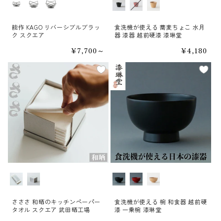
サイズ
カラー
能作 KAGO リバーシブルブラッ
食洗機が使える 蕎麦ちょこ 水月
ク スクエア
器 漆器 越前硬漆 漆琳堂
通
¥7,700～
通
¥4,180
常
常
価
価
格
格
種類
カラー
さささ 和晒のキッチンペーパー
食洗機が使える 椀 和食器 越前硬
タオル スクエア 武田晒工場
漆 一乗椀 漆琳堂