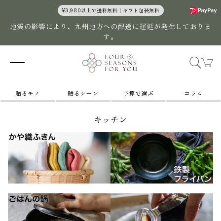
コンテン
¥3,980以上で送料無料 | ギフト包装無料
ツに進む
地震の影響により、九州地方への配送に遅延が発生しておりま
す。
カ
ー
ト
贈るモノ
贈るシーン
予算で選ぶ
コラム
キッチン