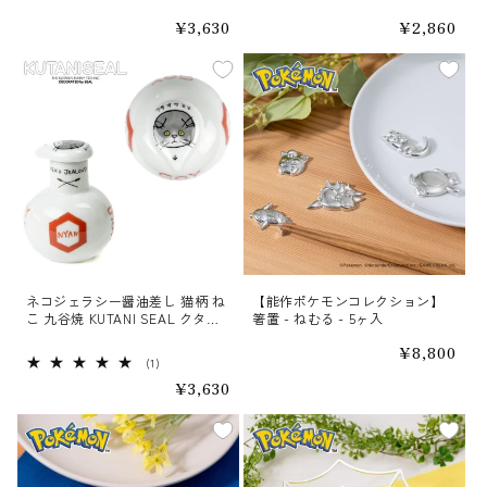
ル
ニシール
通
¥3,630
通
¥2,860
常
常
価
価
格
格
ネコジェラシー醤油差し 猫柄 ね
【能作ポケモンコレクション】
こ 九谷焼 KUTANI SEAL クタニ
箸置 - ねむる - 5ヶ入
シール
通
¥8,800
1
(1)
常
レ
価
通
¥3,630
ビ
格
常
ュ
価
ー
格
数
の
合
計