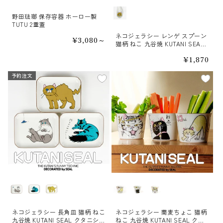
野田琺瑯 保存容器 ホーロー製
TUTU 2重蓋
ネコジェラシー レンゲ スプーン
通
¥3,080～
猫柄 ねこ 九谷焼 KUTANI SEAL
常
クタニシール
価
通
¥1,870
格
常
価
予約注文
予約注文
格
柄
柄
ネコジェラシー 長角皿 猫柄 ねこ
ネコジェラシー 蕎麦ちょこ 猫柄
九谷焼 KUTANI SEAL クタニシー
ねこ 九谷焼 KUTANI SEAL クタ