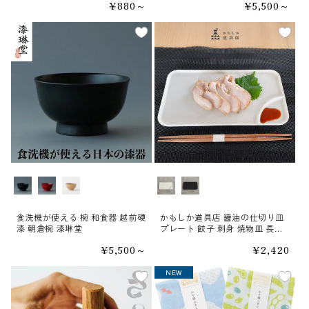
通
¥880～
通
¥5,500～
常
常
価
価
格
格
カラー
カラー
食洗機が使える 椀 和食器 越前硬
かもしか道具店 醤油の仕切り皿
漆 朝倉椀 漆琳堂
プレート 餃子 刺身 焼物皿 長角
皿 和食器
通
¥5,500～
通
¥2,420
常
常
価
価
NEW
NEW
格
格