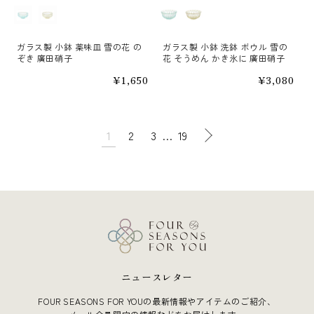
カラー
カラー
ガラス製 小鉢 薬味皿 雪の花 の
ガラス製 小鉢 洗鉢 ボウル 雪の
ぞき 廣田硝子
花 そうめん かき氷に 廣田硝子
通
¥1,650
通
¥3,080
常
常
価
価
格
格
次
1
2
3
…
19
へ
ニュースレター
FOUR SEASONS FOR YOUの最新情報やアイテムのご紹介、