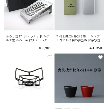
おろし器 17° ジュウナナド シゲ
THE LUNCH BOX 375ml シンプ
ル工業 おろし金 総ステンレス 燕
ルなアルミ製の弁当箱 保存容器
三条
通
¥9,900
通
¥4,950
常
常
価
価
格
格