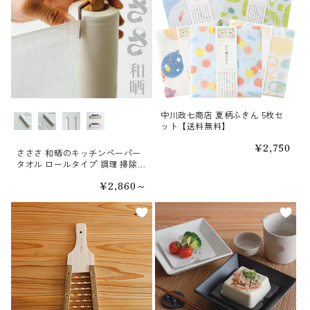
中川政七商店 夏柄ふきん 5枚セ
種類
ット【送料無料】
通
¥2,750
さささ 和晒のキッチンペーパー
常
タオル ロールタイプ 調理 掃除に
価
ふきん
格
通
¥2,860～
常
価
格