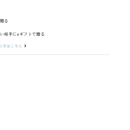
鉢
鉢
小
小
皿
皿
贈る
和
和
食
食
い相手にeギフトで贈る
器
器
陶
陶
り方はこちら
器
器
萬
萬
古
古
焼
焼
の
の
数
数
量
量
を
を
減
増
ら
や
す
す