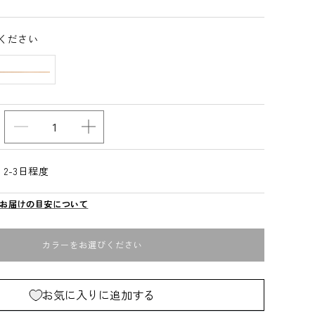
ください
か
か
も
も
し
し
2-3日程度
か
か
お届けの目安について
道
道
具
具
店
店
カラーをお選びください
冷
冷
奴
奴
お気に入りに追加する
の
の