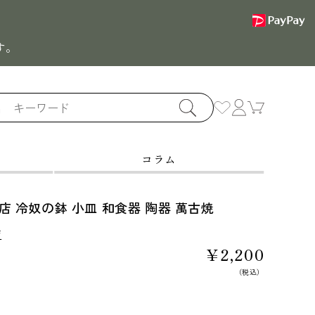
す。
カ
ー
ト
コラム
 冷奴の鉢 小皿 和食器 陶器 萬古焼
店
通
¥2,200
常
（税込）
価
格