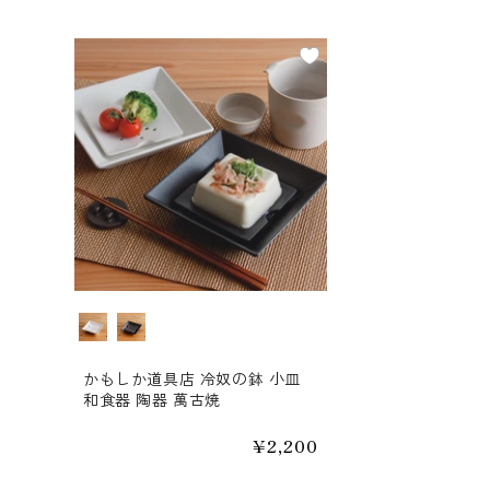
カラー
かもしか道具店 冷奴の鉢 小皿
和食器 陶器 萬古焼
通
¥2,200
常
価