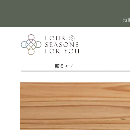
コンテン
ツに進む
地
贈るモノ
商品情報
にスキッ
プ