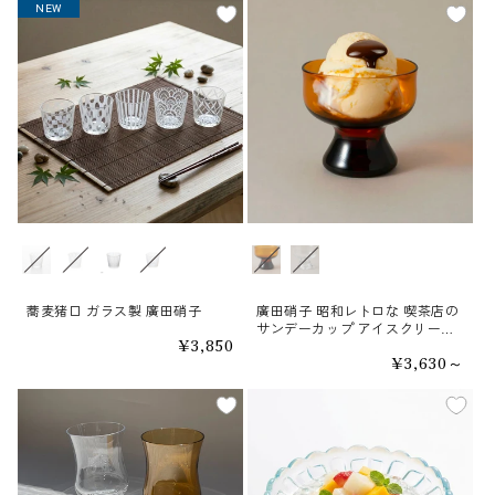
NEW
NEW
柄
カラー
蕎麦猪口 ガラス製 廣田硝子
廣田硝子 昭和レトロな 喫茶店の
サンデーカップ アイスクリーム
通
¥3,850
デザートカップ
常
通
¥3,630～
価
常
格
価
格