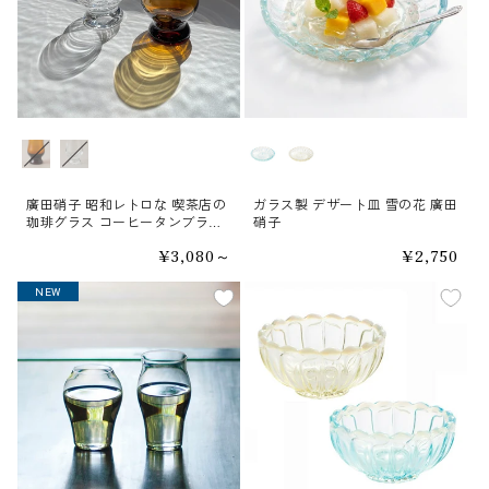
カラー
カラー
廣田硝子 昭和レトロな 喫茶店の
ガラス製 デザート皿 雪の花 廣田
珈琲グラス コーヒータンブラー
硝子
BYRON
通
¥3,080～
通
¥2,750
常
常
価
価
NEW
NEW
格
格