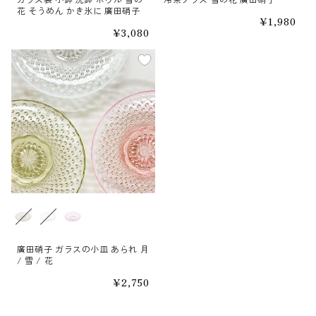
花 そうめん かき氷に 廣田硝子
通
¥1,980
常
通
¥3,080
価
常
格
価
格
種類
廣田硝子 ガラスの小皿 あられ 月
/ 雪 / 花
通
¥2,750
常
価
格