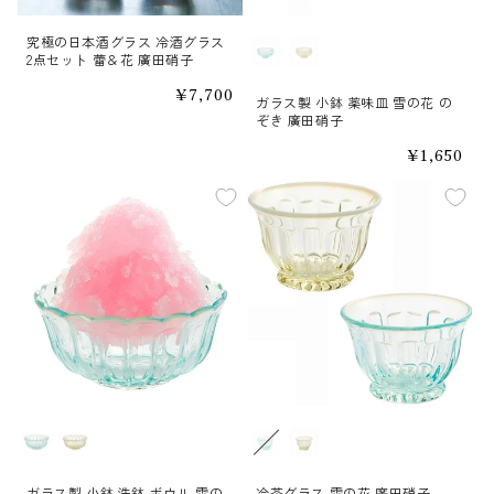
究極の日本酒グラス 冷酒グラス
カラー
2点セット 蕾＆花 廣田硝子
通
¥7,700
ガラス製 小鉢 薬味皿 雪の花 の
常
ぞき 廣田硝子
価
格
通
¥1,650
常
価
格
カラー
カラー
ガラス製 小鉢 洗鉢 ボウル 雪の
冷茶グラス 雪の花 廣田硝子