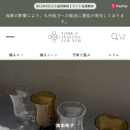
コンテン
¥3,980以上で送料無料 | ギフト包装無料
ツに進む
地震の影響により、九州地方への配送に遅延が発生しておりま
す。
カ
ー
ト
贈るモノ
贈るシーン
予算で選ぶ
コラム
廣田硝子