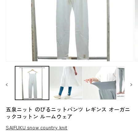
モ
ー
ダ
ル
で
メ
デ
ィ
五泉ニット のびるニットパンツ レギンス オーガニ
ア
ックコットン ルームウェア
(1)
(2
を
SAIFUKU snow country knit
開
く