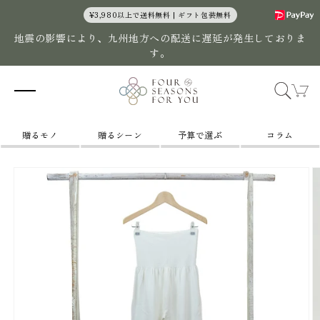
コンテン
¥3,980以上で送料無料 | ギフト包装無料
ツに進む
地震の影響により、九州地方への配送に遅延が発生しておりま
す。
カ
ー
ト
贈るモノ
贈るシーン
予算で選ぶ
コラム
商品情報
にスキッ
プ