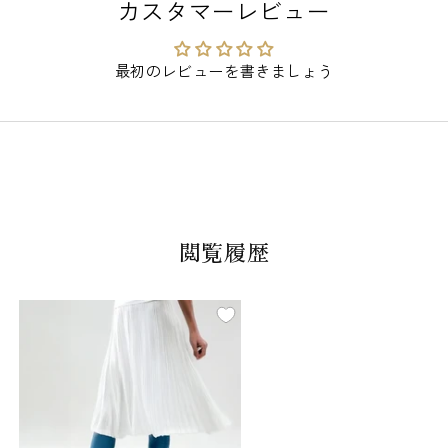
カスタマーレビュー
ト
ト
ン
ン
ル
ル
最初のレビューを書きましょう
ー
ー
ム
ム
ウ
ウ
ェ
ェ
ア
ア
の
の
数
数
閲覧履歴
量
量
を
を
減
増
ら
や
す
す