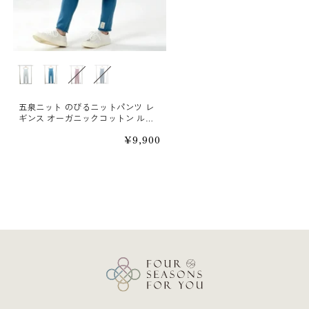
カラー
五泉ニット のびるニットパンツ レ
ギンス オーガニックコットン ルー
ムウェア
通
¥9,900
常
価
格