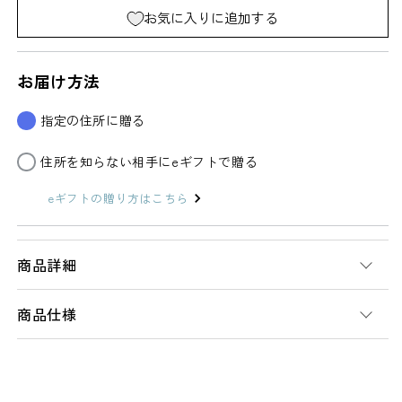
ッ
ッ
お気に入りに追加する
ト
ト
パ
パ
お届け方法
ン
ン
ツ
ツ
指定の住所に贈る
レ
レ
ギ
ギ
住所を知らない相手にeギフトで贈る
ン
ン
eギフトの贈り方はこちら
ス
ス
オ
オ
ー
ー
商品詳細
ガ
ガ
ニ
ニ
商品仕様
ッ
ッ
ク
ク
コ
コ
ッ
ッ