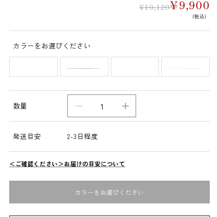
¥9,900
¥10,120
（税込）
カラーをお選びください
カラー
数量
五
五
泉
泉
ニ
ニ
発送目安
2-3日程度
ッ
ッ
ト
ト
＜ご確認ください＞お届けの目安について
の
の
び
び
カラーをお選びください
る
る
ニ
ニ