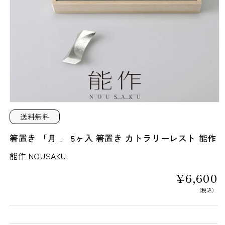
モ
ー
送料無料
ダ
ル
箸置き 「月 」 5ヶ入 箸置き カトラリーレスト 能作
で
メ
能作 NOUSAKU
デ
ィ
通
¥6,600
ア
常
（税込）
(1)
価
を
格
開
く