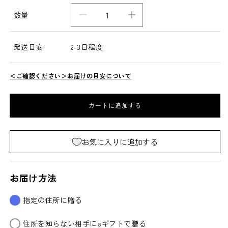
数量
箸
箸
置
置
き
き
発送目安
2-3日程度
「月
「月
」
」
＜ご確認ください＞お届けの目安について
5
5
ヶ
ヶ
カートに追加する
入
入
箸
箸
置
置
お気に入りに追加する
き
き
カ
カ
お届け方法
ト
ト
ラ
ラ
指定の住所に贈る
リ
リ
ー
ー
住所を知らない相手にeギフトで贈る