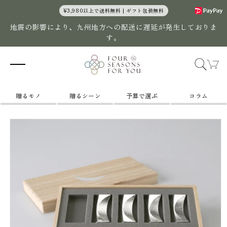
コンテン
¥3,980以上で送料無料 | ギフト包装無料
ツに進む
地震の影響により、九州地方への配送に遅延が発生しておりま
す。
カ
ー
ト
贈るモノ
贈るシーン
予算で選ぶ
コラム
商品情報
にスキッ
プ