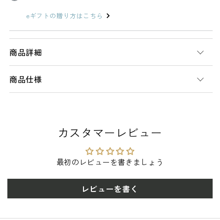
レ
レ
eギフトの贈り方はこちら
ス
ス
ト
ト
能
能
商品詳細
作
作
の
の
商品仕様
数
数
量
量
を
を
減
増
カスタマーレビュー
ら
や
す
す
最初のレビューを書きましょう
レビューを書く